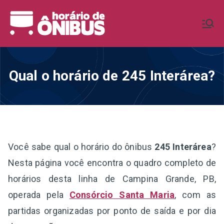
Pular
para
Horário de
Horários de Ônibus de todo o
o
Brasil
conteúdo
Ônibus BR
Qual o horário de 245 Interárea?
Você sabe qual o horário do ônibus
245 Interárea
?
Nesta página você encontra o quadro completo de
horários desta linha de Campina Grande, PB,
operada pela
Consórcio Santa Maria
, com as
partidas organizadas por ponto de saída e por dia