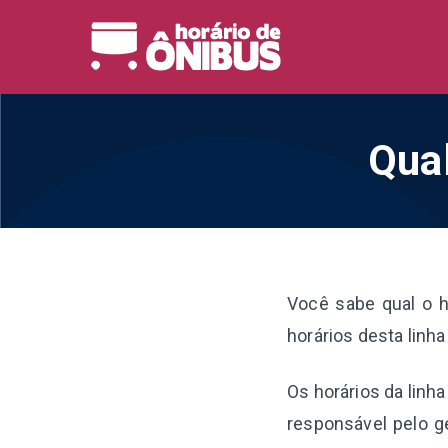
Pular
para
Horário 
Horários de Ônibus de
o
conteúdo
Qual
Você sabe qual o h
horários desta linh
Os horários da linh
responsável pelo g