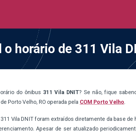
de Ônibus BR
 todo o Brasil
 o horário de 311 Vila 
orário do ônibus
311 Vila DNIT
? Se não, fique saben
a de Porto Velho, RO operada pela
COM Porto Velho
.
a 311 Vila DNIT foram extraídos diretamente da base de
erenciamento. Apesar de ser atualizado periodicamen