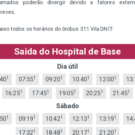
ramados poderão divergir devido a fatores extern
reves.
aixo todos os horários do ônibus 311 Vila DNIT:
Saida do Hospital de Base
Dia útil
1
1
1
1
1
:40
07:55
09:20
10:40
12:00
13:
1
1
1
1
1
16:25
17:45
19:05
20:25
21:45
Sábado
1
1
1
1
1
:50
09:19
10:42
12:13
13:19
14:
1
1
1
1
17:32
18:48
20:17
21:20