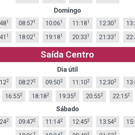
Domingo
1
1
1
1
1
:48
08:57
10:06
11:18
12:30
13:
1
1
1
1
1
:41
18:02
19:18
20:33
21:33
22:
Saída Centro
Dia útil
2
2
2
2
2
:12
08:27
09:50
11:10
12:30
13:
2
2
2
2
2
16:55
18:18
19:35
20:55
22:15
Sábado
2
2
2
2
2
:24
09:47
11:14
12:45
13:54
15:
2
2
2
2