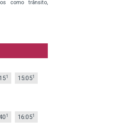
os como trânsito,
1
1
15
15:05
1
1
40
16:05