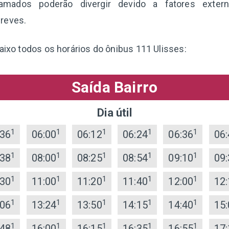
ramados poderão divergir devido a fatores extern
reves.
baixo todos os horários do ônibus 111 Ulisses:
Saída Bairro
Dia útil
1
1
1
1
1
:36
06:00
06:12
06:24
06:36
06:
1
1
1
1
1
:38
08:00
08:25
08:54
09:10
09:
1
1
1
1
1
:30
11:00
11:20
11:40
12:00
12:
1
1
1
1
1
:06
13:24
13:50
14:15
14:40
15:
1
1
1
1
1
:48
16:00
16:15
16:35
16:55
17: