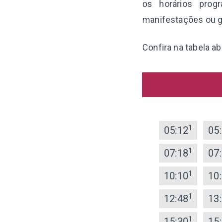
os horários prog
manifestações ou g
Confira na tabela a
1
05:12
05
1
07:18
07
1
10:10
10
1
12:48
13
1
15:30
15