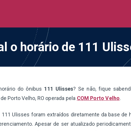
de Ônibus BR
 todo o Brasil
l o horário de 111 Ulis
horário do ônibus
111 Ulisses
? Se não, fique sabend
a de Porto Velho, RO operada pela
COM Porto Velho
.
a 111 Ulisses foram extraídos diretamente da base de
erenciamento. Apesar de ser atualizado periodicamen