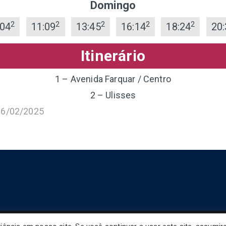
Domingo
2
2
2
2
2
:04
11:09
13:45
16:14
18:24
20:
Itinerário
1 – Avenida Farquar / Centro
2 – Ulisses
16/02/2025