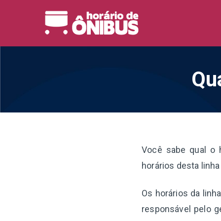
Pular
para
Horário 
Horários de Ônibus de
o
conteúdo
Qua
Você sabe qual o 
horários desta linh
Os horários da linh
responsável pelo g