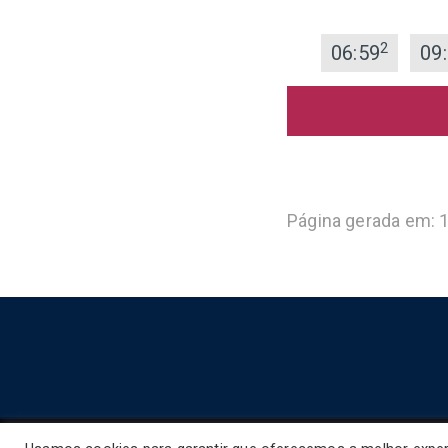
2
06:59
09
Página gerada em: 