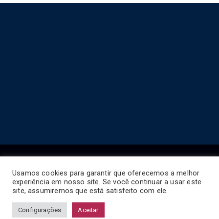
Usamos cookies para garantir que oferecemos a melhor
experiência em nosso site. Se você continuar a usar este
Copyright © 2026
Horário de Ônibus BR
.
site, assumiremos que está satisfeito com ele.
Configurações
Aceitar