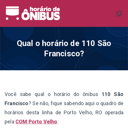
Pular
para
Horário de
Horários de Ônibus de todo o
o
Brasil
conteúdo
Ônibus BR
Qual o horário de 110 São
Francisco?
Você sabe qual o horário do ônibus
110 São
Francisco
? Se não, fique sabendo aqui o quadro de
horários desta linha de Porto Velho, RO operada
pela
COM Porto Velho
.