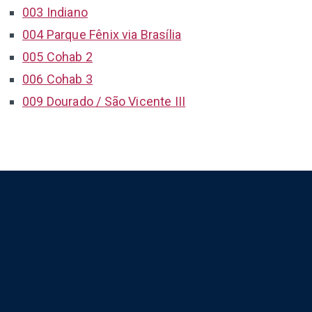
003 Indiano
004 Parque Fênix via Brasília
005 Cohab 2
006 Cohab 3
009 Dourado / São Vicente III