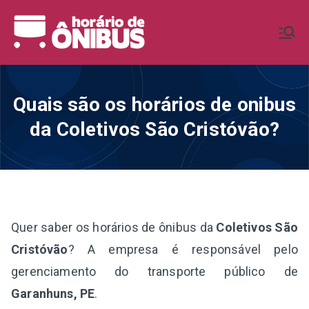
Pular
para
Horário de
Horários de Ônibus de todo o
o
Brasil
conteúdo
Ônibus BR
Quais são os horários de onibus
da Coletivos São Cristóvão?
Quer saber os horários de ônibus da
Coletivos São
Cristóvão
? A empresa é responsável pelo
gerenciamento do transporte público de
Garanhuns, PE
.