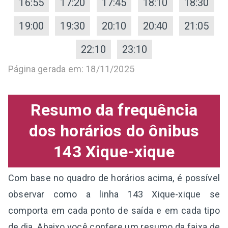
16:55
17:20
17:45
18:10
18:30
19:00
19:30
20:10
20:40
21:05
22:10
23:10
Página gerada em: 18/11/2025
Resumo da frequência
dos horários do ônibus
143 Xique-xique
Com base no quadro de horários acima, é possível
observar como a linha 143 Xique-xique se
comporta em cada ponto de saída e em cada tipo
de dia. Abaixo você confere um resumo da faixa de