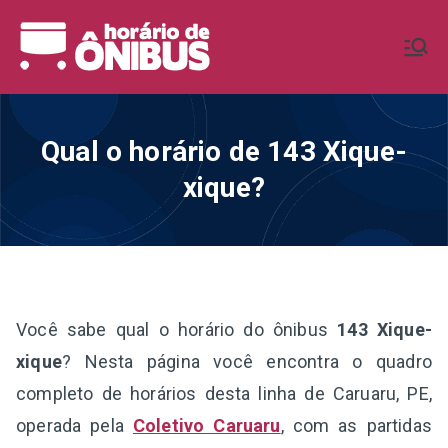
Pular
para
Horário de
Horários de Ônibus de todo o
o
Brasil
conteúdo
Ônibus BR
Qual o horário de 143 Xique-
xique?
Você sabe qual o horário do ônibus
143 Xique-
xique
? Nesta página você encontra o quadro
completo de horários desta linha de Caruaru, PE,
operada pela
Coletivo Caruaru
, com as partidas