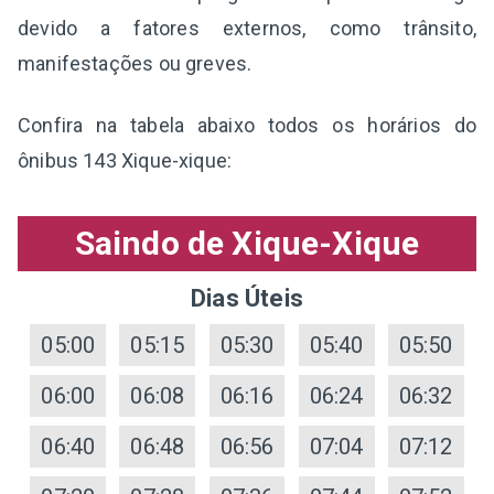
devido a fatores externos, como trânsito,
manifestações ou greves.
Confira na tabela abaixo todos os horários do
ônibus 143 Xique-xique:
Saindo de Xique-Xique
Dias Úteis
05:00
05:15
05:30
05:40
05:50
06:00
06:08
06:16
06:24
06:32
06:40
06:48
06:56
07:04
07:12