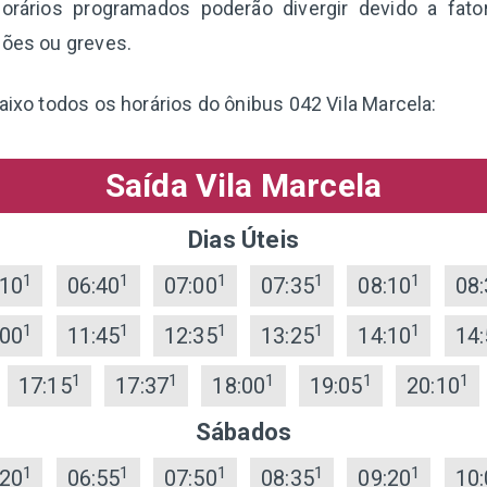
orários programados poderão divergir devido a fat
ções ou greves.
aixo todos os horários do ônibus 042 Vila Marcela:
Saída Vila Marcela
Dias Úteis
1
1
1
1
1
:10
06:40
07:00
07:35
08:10
08:
1
1
1
1
1
:00
11:45
12:35
13:25
14:10
14:
1
1
1
1
1
17:15
17:37
18:00
19:05
20:10
Sábados
1
1
1
1
1
:20
06:55
07:50
08:35
09:20
10: