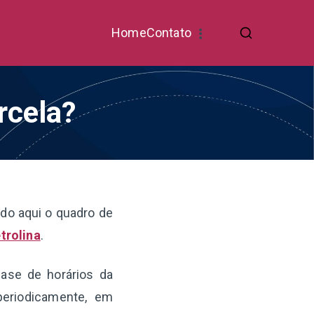
Home
Contato
rcela?
ndo aqui o quadro de
trolina
.
base de horários da
periodicamente, em