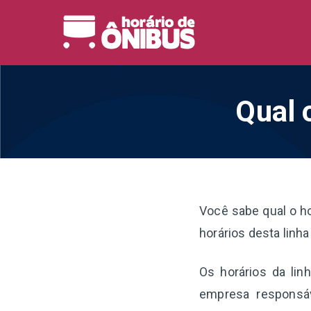
Pular
para
Horário 
Horários de Ônibus de
o
conteúdo
Qual 
Você sabe qual o h
horários desta linha
Os horários da lin
empresa responsáv