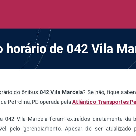
de Ônibus BR
 todo o Brasil
o horário de 042 Vila Ma
orário do ônibus
042 Vila Marcela
? Se não, fique sabe
 de Petrolina, PE operada pela
Atlântico Transportes Pe
ha 042 Vila Marcela foram extraídos diretamente da 
el pelo gerenciamento. Apesar de ser atualizado 