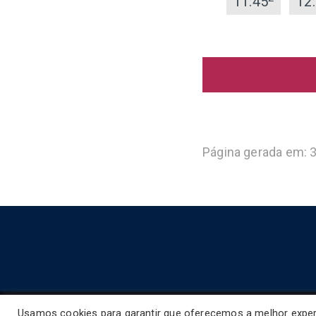
11:45
12
Página gerada em: 
Usamos cookies para garantir que oferecemos a melhor experi