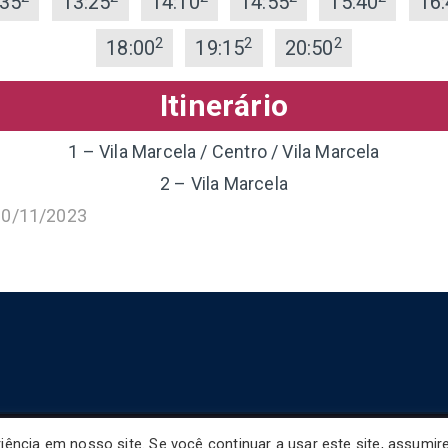
:35
13:25
14:10
14:55
15:40
16:
2
2
2
18:00
19:15
20:50
Itinerário
1 – Vila Marcela / Centro / Vila Marcela
2 – Vila Marcela
30/11/2023
ência em nosso site. Se você continuar a usar este site, assumi