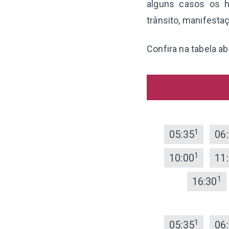
alguns casos os h
trânsito, manifesta
Confira na tabela ab
1
05:35
06
1
10:00
11
1
16:30
1
05:35
06