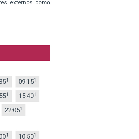
ores externos como
1
1
35
09:15
1
1
55
15:40
1
22:05
1
1
00
10:50