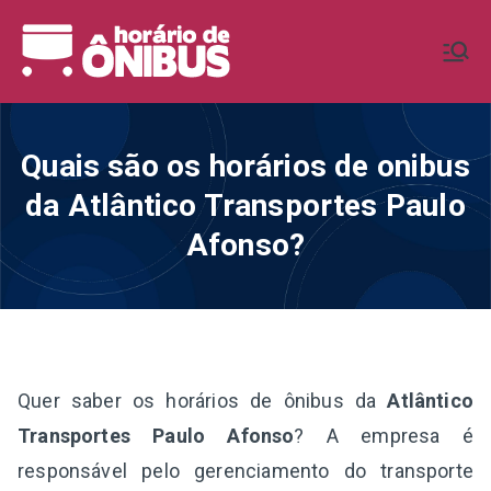
Pular
para
Horário de
Horários de Ônibus de todo o
o
Brasil
conteúdo
Ônibus BR
Quais são os horários de onibus
da Atlântico Transportes Paulo
Afonso?
Quer saber os horários de ônibus da
Atlântico
Transportes Paulo Afonso
? A empresa é
responsável pelo gerenciamento do transporte