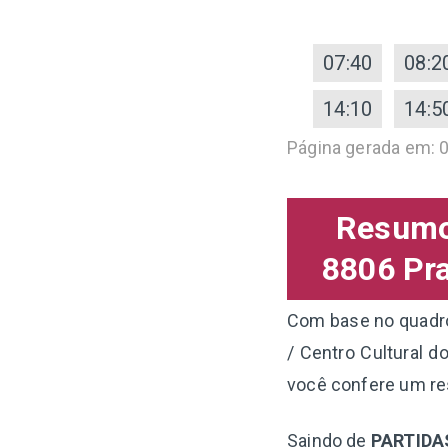
07:40
08:2
14:10
14:5
Página gerada em: 
Resumo 
8806 Pra
Com base no quadro 
/ Centro Cultural d
você confere um re
Saindo de
PARTIDA