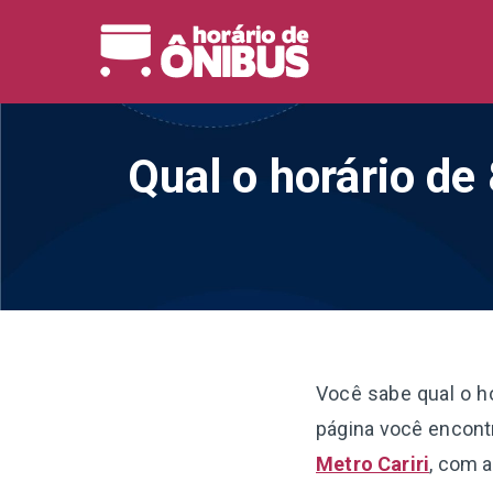
Pular
para
Horário 
Horários de Ônibus de
o
conteúdo
Qual o horário de
Você sabe qual o h
página você encontr
Metro Cariri
, com a