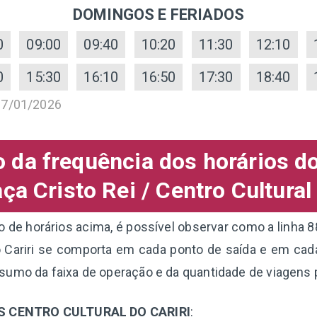
DOMINGOS E FERIADOS
0
09:00
09:40
10:20
11:30
12:10
0
15:30
16:10
16:50
17:30
18:40
07/01/2026
da frequência dos horários d
ça Cristo Rei / Centro Cultural 
de horários acima, é possível observar como a linha 8
o Cariri se comporta em cada ponto de saída e em cada
sumo da faixa de operação e da quantidade de viagens
S CENTRO CULTURAL DO CARIRI
: