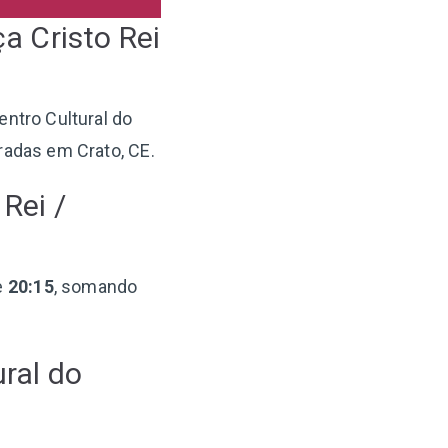
a Cristo Rei
Centro Cultural do
radas em Crato, CE.
Rei /
e
20:15
, somando
ural do