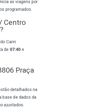
inicia as viagens por
ios programados.
/ Centro
?
do Cariri
ta de
07:40
e
 8806 Praça
 estão detalhados na
 a base de dados da
ão ajustados.