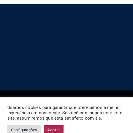
Usamos cookies para garantir que oferecemos a melhor
experiência em nosso site. Se você continuar a usar este
Copyright © 2026
Horário de Ônibus BR
.
site, assumiremos que está satisfeito com ele.
Configurações
Aceitar