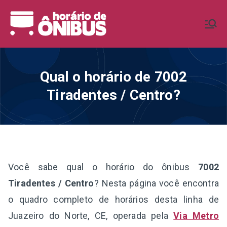
Pular
para
Horário de
Horários de Ônibus de todo o
o
Brasil
conteúdo
Ônibus BR
Qual o horário de 7002
Tiradentes / Centro?
Você sabe qual o horário do ônibus
7002
Tiradentes / Centro
? Nesta página você encontra
o quadro completo de horários desta linha de
Juazeiro do Norte, CE, operada pela
Via Metro