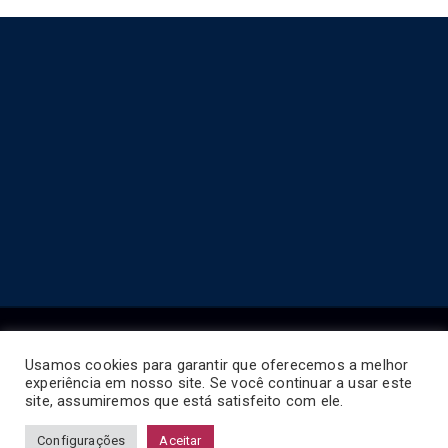
Usamos cookies para garantir que oferecemos a melhor
experiência em nosso site. Se você continuar a usar este
Copyright © 2026
Horário de Ônibus BR
.
site, assumiremos que está satisfeito com ele.
Configurações
Aceitar