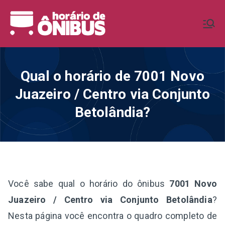
Pular
para
Horário de
Horários de Ônibus de todo o
o
Brasil
conteúdo
Ônibus BR
Qual o horário de 7001 Novo
Juazeiro / Centro via Conjunto
Betolândia?
Você sabe qual o horário do ônibus
7001 Novo
Juazeiro / Centro via Conjunto Betolândia
?
Nesta página você encontra o quadro completo de