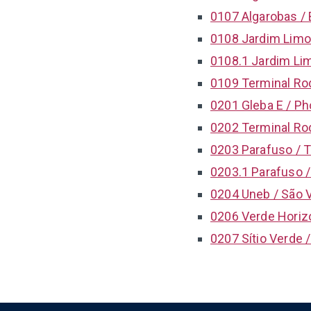
0107 Algarobas / 
0108 Jardim Limoe
0108.1 Jardim Lim
0109 Terminal Rodo
0201 Gleba E / Ph
0202 Terminal Rod
0203 Parafuso / T
0203.1 Parafuso /
0204 Uneb / São V
0206 Verde Horizo
0207 Sítio Verde 