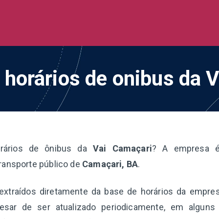
de Ônibus BR
 todo o Brasil
 horários de onibus da 
rários de ônibus da
Vai Camaçari
? A empresa é
ransporte público de
Camaçari, BA
.
extraídos diretamente da base de horários da empre
esar de ser atualizado periodicamente, em alguns