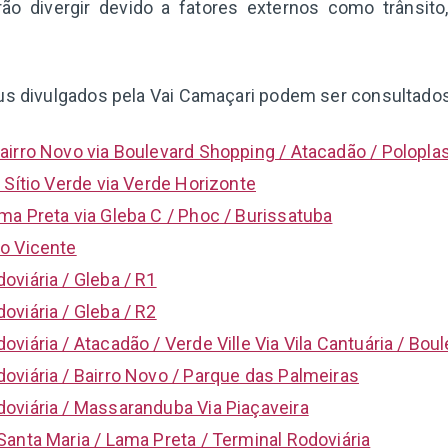
ão divergir devido a fatores externos como trânsito
us divulgados pela Vai Camaçari podem ser consultados 
airro Novo via Boulevard Shopping / Atacadão / Polopla
 Sítio Verde via Verde Horizonte
ma Preta via Gleba C / Phoc / Burissatuba
o Vicente
oviária / Gleba / R1
oviária / Gleba / R2
viária / Atacadão / Verde Ville Via Vila Cantuária / Boul
oviária / Bairro Novo / Parque das Palmeiras
oviária / Massaranduba Via Piaçaveira
Santa Maria / Lama Preta / Terminal Rodoviária