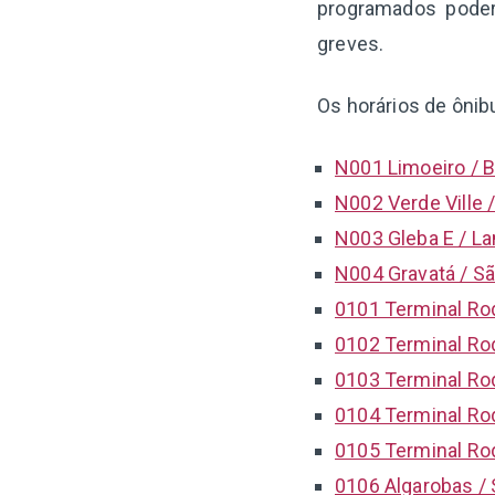
programados poder
greves.
Os horários de ônib
N001 Limoeiro / B
N002 Verde Ville /
N003 Gleba E / La
N004 Gravatá / Sã
0101 Terminal Rod
0102 Terminal Rod
0103 Terminal Rodo
0104 Terminal Rod
0105 Terminal Rod
0106 Algarobas / 