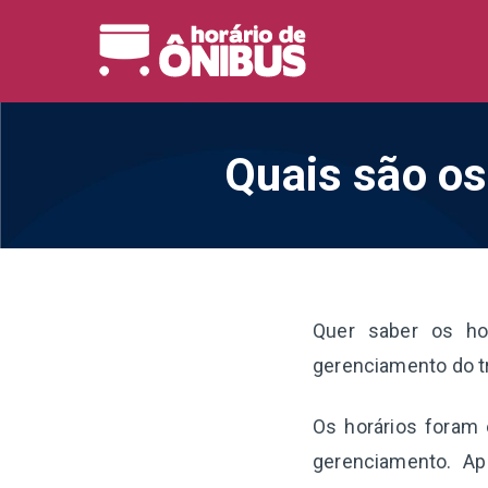
Pular
para
Horário 
Horários de Ônibus de
o
conteúdo
Quais são os
Quer saber os ho
gerenciamento do t
Os horários foram 
gerenciamento. Ap