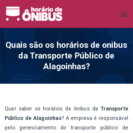
Pular
para
Horário de
Horários de Ônibus de todo o
o
Brasil
conteúdo
Ônibus BR
Quais são os horários de onibus
da Transporte Público de
Alagoinhas?
Quer saber os horários de ônibus da
Transporte
Público de Alagoinhas
? A empresa é responsável
pelo gerenciamento do transporte público de