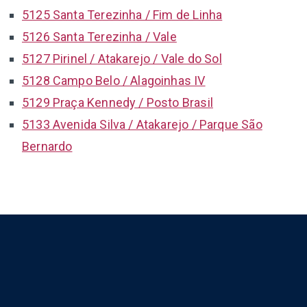
5125 Santa Terezinha / Fim de Linha
5126 Santa Terezinha / Vale
5127 Pirinel / Atakarejo / Vale do Sol
5128 Campo Belo / Alagoinhas IV
5129 Praça Kennedy / Posto Brasil
5133 Avenida Silva / Atakarejo / Parque São
Bernardo