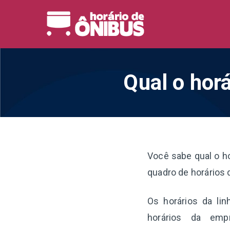
Pular
para
Horário 
Horários de Ônibus de
o
conteúdo
Qual o hor
Você sabe qual o h
quadro de horários 
Os horários da li
horários da emp