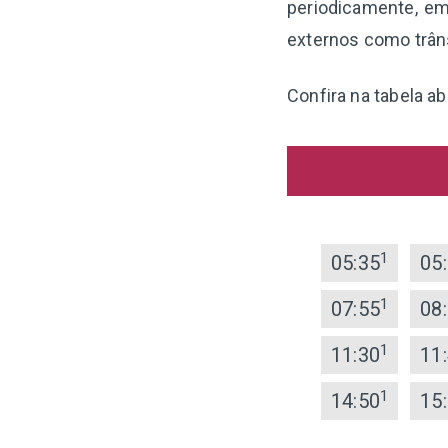
periodicamente, em
externos como trân
Confira na tabela a
1
05:35
05
1
07:55
08
1
11:30
11
1
14:50
15