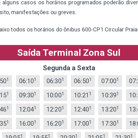
 alguns casos os horários programados poderão diverg
sito, manifestações ou greves.
baixo todos os horários do ônibus 600-CP1 Circular Praia
Saída Terminal Zona Sul
Segunda a Sexta
1
1
1
1
1
:50
06:10
06:30
06:50
07:00
07:
1
1
1
1
1
:15
09:30
10:00
10:21
10:39
10:
1
1
1
1
1
:46
12:04
12:20
12:40
13:20
13:
1
1
1
1
1
:35
16:00
16:20
17:00
17:30
18:
1
1
1
1
1
19:05
19:55
20:30
21:05
21:30