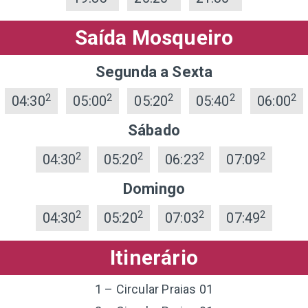
Saída Mosqueiro
Segunda a Sexta
2
2
2
2
2
04:30
05:00
05:20
05:40
06:00
Sábado
2
2
2
2
04:30
05:20
06:23
07:09
Domingo
2
2
2
2
04:30
05:20
07:03
07:49
Itinerário
1 – Circular Praias 01