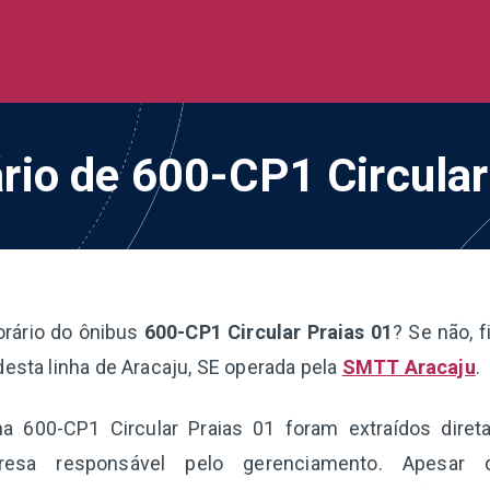
de Ônibus BR
 todo o Brasil
ário de 600-CP1 Circular
orário do ônibus
600-CP1 Circular Praias 01
? Se não, 
desta linha de Aracaju, SE operada pela
SMTT Aracaju
.
nha 600-CP1 Circular Praias 01 foram extraídos dire
resa responsável pelo gerenciamento. Apesar d