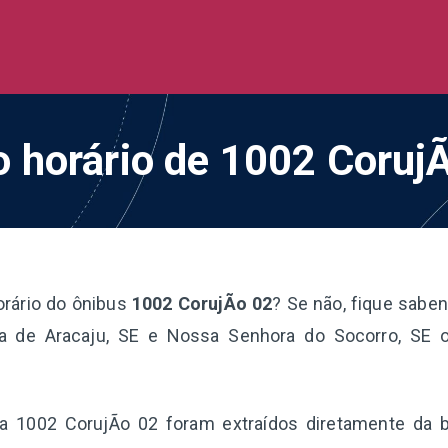
de Ônibus BR
 todo o Brasil
o horário de 1002 Coruj
orário do ônibus
1002 CorujÃo 02
? Se não, fique sabe
nha de Aracaju, SE e Nossa Senhora do Socorro, SE 
ha 1002 CorujÃo 02 foram extraídos diretamente da 