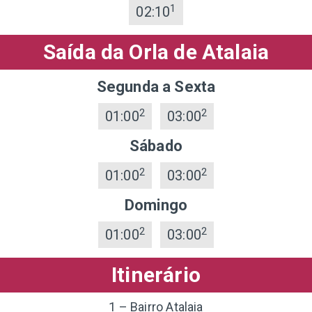
1
02:10
Saída da Orla de Atalaia
Segunda a Sexta
2
2
01:00
03:00
Sábado
2
2
01:00
03:00
Domingo
2
2
01:00
03:00
Itinerário
1 – Bairro Atalaia