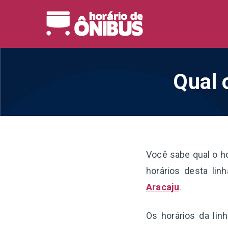
Pular
para
Horário 
Horários de Ônibus de
o
conteúdo
Qual 
Você sabe qual o h
horários desta li
Aracaju
.
Os horários da lin