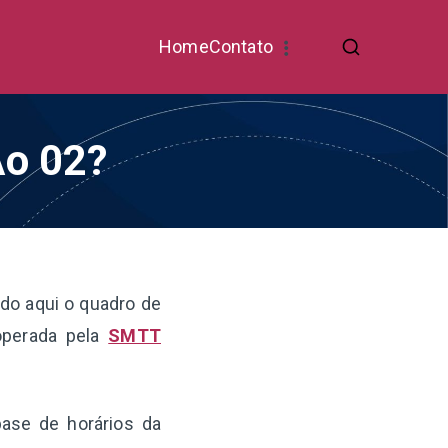
Home
Contato
Ão 02?
ndo aqui o quadro de
operada pela
SMTT
base de horários da