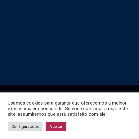
Usamos cookies para garantir que oferecemos a melhor
experiência em nosso site. Se você continuar a usar este
Copyright © 2026
Horário de Ônibus BR
.
site, assumiremos que está satisfeito com ele.
Configurações
Aceitar