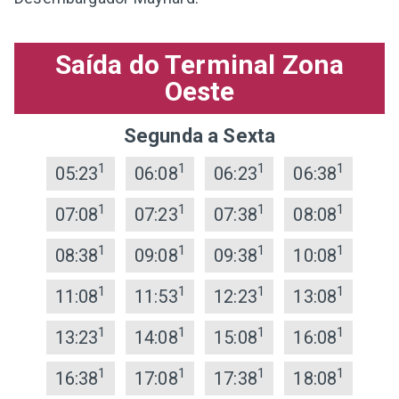
Saída do Terminal Zona
Oeste
Segunda a Sexta
1
1
1
1
05:23
06:08
06:23
06:38
1
1
1
1
07:08
07:23
07:38
08:08
1
1
1
1
08:38
09:08
09:38
10:08
1
1
1
1
11:08
11:53
12:23
13:08
1
1
1
1
13:23
14:08
15:08
16:08
1
1
1
1
16:38
17:08
17:38
18:08