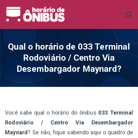
Pular
para
Horário de
Horários de Ônibus de todo o
o
Brasil
conteúdo
Ônibus BR
Qual o horário de 033 Terminal
Rodoviário / Centro Via
Desembargador Maynard?
Você sabe qual o horário do ônibus
033 Terminal
Rodoviário / Centro Via Desembargador
Maynard
? Se não, fique sabendo aqui o quadro de