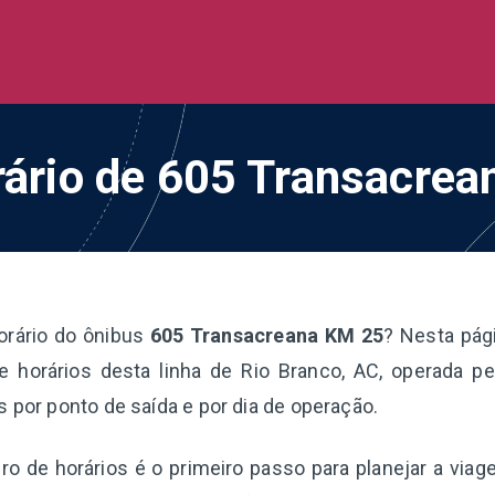
de Ônibus BR
 todo o Brasil
rário de 605 Transacre
orário do ônibus
605 Transacreana KM 25
? Nesta pág
 horários desta linha de Rio Branco, AC, operada p
s por ponto de saída e por dia de operação.
o de horários é o primeiro passo para planejar a via