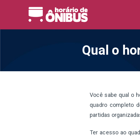
Pular
para
Horário 
Horários de Ônibus de
o
conteúdo
Qual o ho
Você sabe qual o h
quadro completo de
partidas organizada
Ter acesso ao quadr