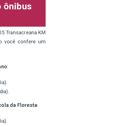
o ônibus
605 Transacreana KM
xo você confere um
ano
:
ia).
dia).
la da Floresta
:
ia).