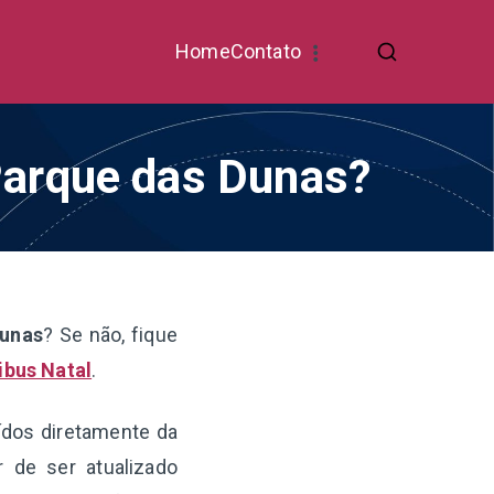
Home
Contato
 Parque das Dunas?
Dunas
? Se não, fique
ibus Natal
.
ídos diretamente da
 de ser atualizado