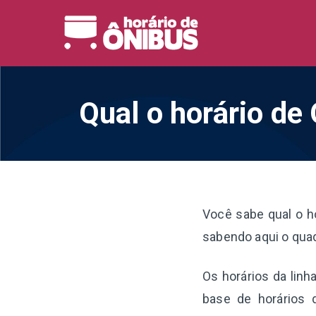
Pular
para
Horário 
Horários de Ônibus de
o
conteúdo
Qual o horário de
Você sabe qual o h
sabendo aqui o quad
Os horários da lin
base de horários 