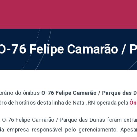
de Ônibus BR
 todo o Brasil
 O-76 Felipe Camarão /
orário do ônibus
O-76 Felipe Camarão / Parque das 
ro de horários desta linha de Natal, RN operada pela
Ôn
ha O-76 Felipe Camarão / Parque das Dunas foram extra
da empresa responsável pelo gerenciamento. Apesar