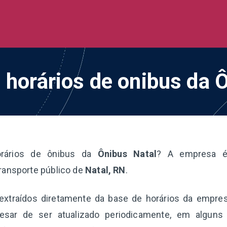
de Ônibus BR
 todo o Brasil
 horários de onibus da 
orários de ônibus da
Ônibus Natal
? A empresa é
ransporte público de
Natal, RN
.
extraídos diretamente da base de horários da empre
esar de ser atualizado periodicamente, em alguns