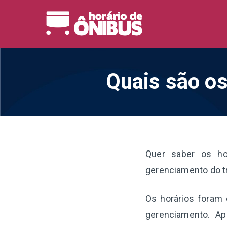
Pular
para
Horário 
Horários de Ônibus de
o
conteúdo
Quais são os
Quer saber os h
gerenciamento do t
Os horários foram 
gerenciamento. Ap