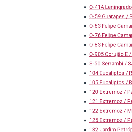
O-41A Leningrado 
O-59 Guarapes / P
O-63 Felipe Camar
O-76 Felipe Cama
O-83 Felipe Cama
O-905 Corujão E /
S-50 Serrambi / S
104 Eucaliptos / R
105 Eucaliptos / R
120 Extremoz / P
121 Extremoz / Pe
122 Extremoz / M
125 Extremoz / Pe
132 Jardim Petróp