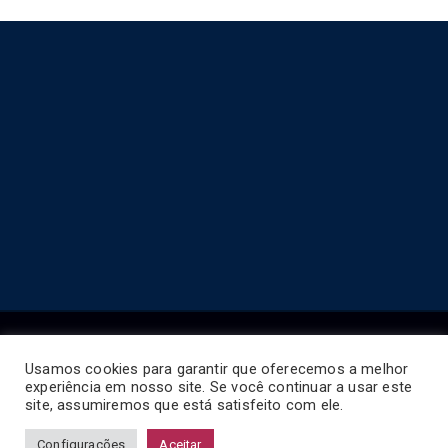
Usamos cookies para garantir que oferecemos a melhor
experiência em nosso site. Se você continuar a usar este
Copyright © 2026
Horário de Ônibus BR
.
site, assumiremos que está satisfeito com ele.
Configurações
Aceitar