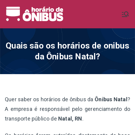
Pular
para
Horário de
Horários de Ônibus de todo o
o
Brasil
conteúdo
Ônibus BR
Quais são os horários de onibus
da Ônibus Natal?
Quer saber os horários de ônibus da
Ônibus Natal
?
A empresa é responsável pelo gerenciamento do
transporte público de
Natal, RN
.