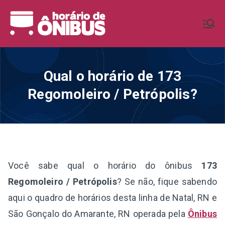
Pular
para
Horário de
Horários de Ônibus de todo o
o
Brasil
conteúdo
Ônibus BR
Qual o horário de 173
Regomoleiro / Petrópolis?
Você sabe qual o horário do ônibus
173
Regomoleiro / Petrópolis
? Se não, fique sabendo
aqui o quadro de horários desta linha de Natal, RN e
São Gonçalo do Amarante, RN operada pela
Ônibus