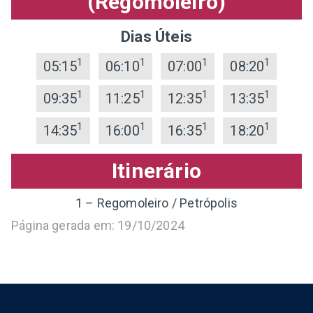
(Regomoleiro)
Dias Úteis
1
1
1
1
05:15
06:10
07:00
08:20
1
1
1
1
09:35
11:25
12:35
13:35
1
1
1
1
14:35
16:00
16:35
18:20
Itinerário
1 – Regomoleiro / Petrópolis
Página gerada em: 19/10/2024