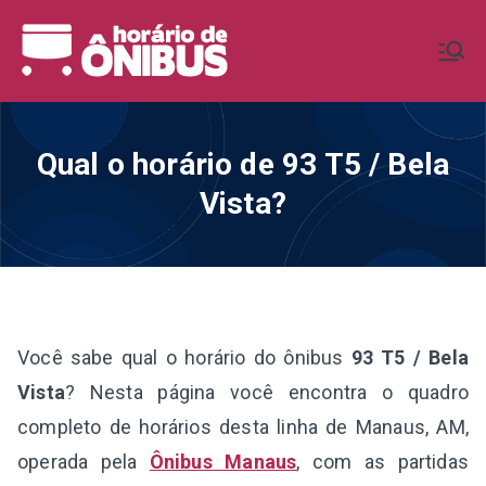
Pular
para
Horário de
Horários de Ônibus de todo o
o
Brasil
conteúdo
Ônibus BR
Qual o horário de 93 T5 / Bela
Vista?
Você sabe qual o horário do ônibus
93 T5 / Bela
Vista
? Nesta página você encontra o quadro
completo de horários desta linha de Manaus, AM,
operada pela
Ônibus Manaus
, com as partidas