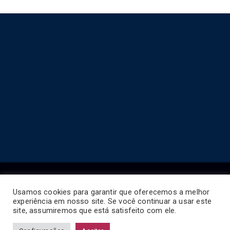
Usamos cookies para garantir que oferecemos a melhor
experiência em nosso site. Se você continuar a usar este
Copyright © 2026
Horário de Ônibus BR
.
site, assumiremos que está satisfeito com ele.