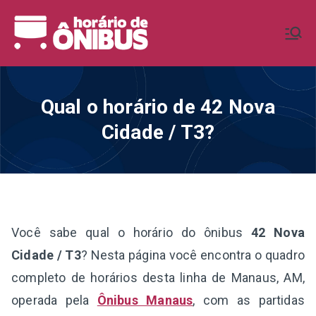
Pular
para
Horário de
Horários de Ônibus de todo o
o
Brasil
conteúdo
Ônibus BR
Qual o horário de 42 Nova
Cidade / T3?
Você sabe qual o horário do ônibus
42 Nova
Cidade / T3
? Nesta página você encontra o quadro
completo de horários desta linha de Manaus, AM,
operada pela
Ônibus Manaus
, com as partidas