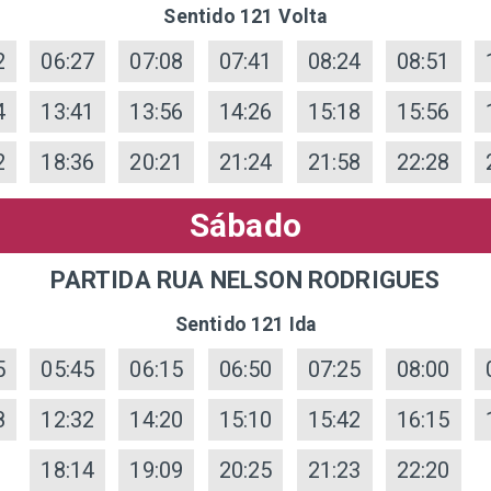
Sentido 121 Volta
2
06:27
07:08
07:41
08:24
08:51
4
13:41
13:56
14:26
15:18
15:56
2
18:36
20:21
21:24
21:58
22:28
Sábado
PARTIDA RUA NELSON RODRIGUES
Sentido 121 Ida
5
05:45
06:15
06:50
07:25
08:00
8
12:32
14:20
15:10
15:42
16:15
18:14
19:09
20:25
21:23
22:20