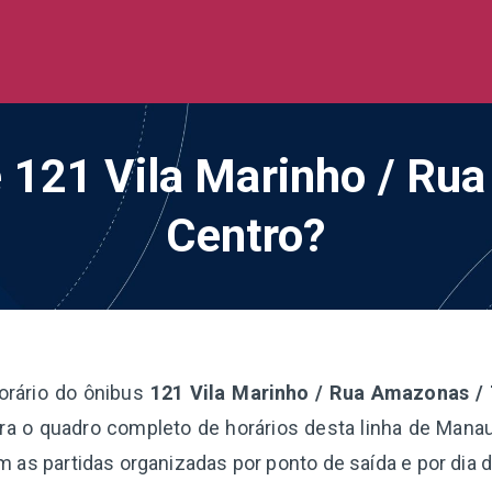
de Ônibus BR
 todo o Brasil
e 121 Vila Marinho / Ru
Centro?
orário do ônibus
121 Vila Marinho / Rua Amazonas / 
ra o quadro completo de horários desta linha de Manau
m as partidas organizadas por ponto de saída e por dia 