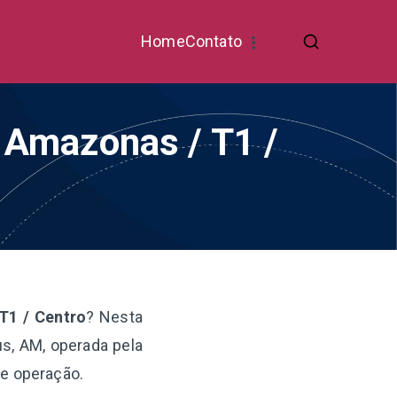
Home
Contato
a Amazonas / T1 /
T1 / Centro
? Nesta
s, AM, operada pela
de operação.