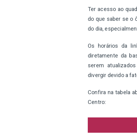
Ter acesso ao quadr
do que saber se o ô
do dia, especialme
Os horários da li
diretamente da ba
serem atualizado
divergir devido a f
Confira na tabela a
Centro: