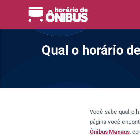
Pular
para
Horário 
Horários de Ônibus de
o
conteúdo
Qual o horário d
Você sabe qual o h
página você encont
Ônibus Manaus
, co