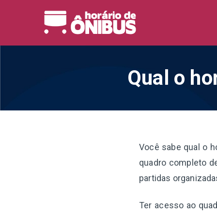
Pular
para
Horário 
Horários de Ônibus de
o
conteúdo
Qual o ho
Você sabe qual o h
quadro completo de
partidas organizada
Ter acesso ao quadr