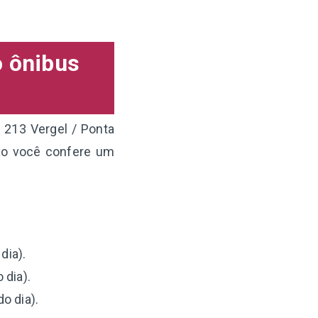
o ônibus
 213 Vergel / Ponta
xo você confere um
dia).
 dia).
o dia).