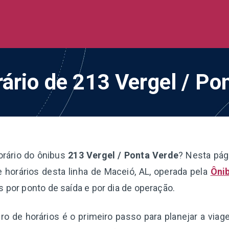
de Ônibus BR
 todo o Brasil
rário de 213 Vergel / Po
orário do ônibus
213 Vergel / Ponta Verde
? Nesta pág
 horários desta linha de Maceió, AL, operada pela
Ôni
s por ponto de saída e por dia de operação.
o de horários é o primeiro passo para planejar a via