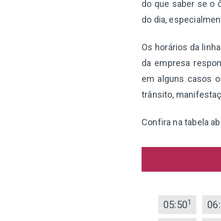
do que saber se o ô
do dia, especialme
Os horários da linh
da empresa respon
em alguns casos os
trânsito, manifesta
Confira na tabela a
1
05:50
06