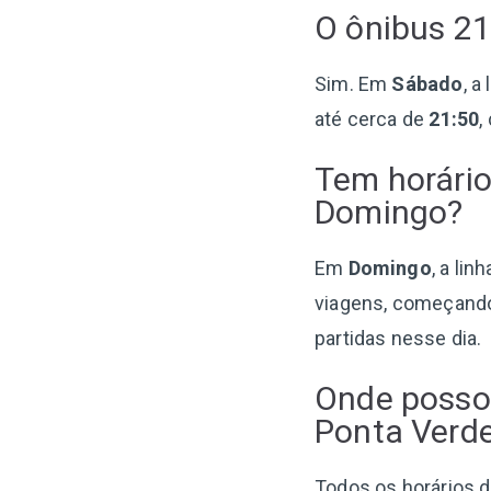
O ônibus 21
Sim. Em
Sábado
, a
até cerca de
21:50
,
Tem horário
Domingo?
Em
Domingo
, a li
viagens, começando
partidas nesse dia.
Onde posso 
Ponta Verd
Todos os horários d