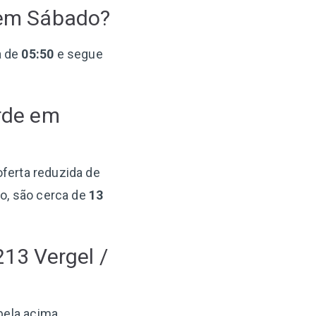
 em Sábado?
a de
05:50
e segue
rde em
oferta reduzida de
do, são cerca de
13
213 Vergel /
bela acima,