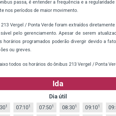
nibus passa, é entender a frequência e a regularidade
nte nos períodos de maior movimento.
a 213 Vergel / Ponta Verde foram extraídos diretamente
sável pelo gerenciamento. Apesar de serem atualizad
 horários programados poderão divergir devido a fat
ções ou greves.
baixo todos os horários do ônibus 213 Vergel / Ponta Ver
Ida
Dia útil
1
1
1
1
1
:30
07:10
07:50
08:30
09:10
09: