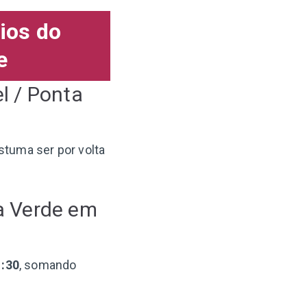
ios do
e
l / Ponta
ostuma ser por volta
ta Verde em
1:30
, somando