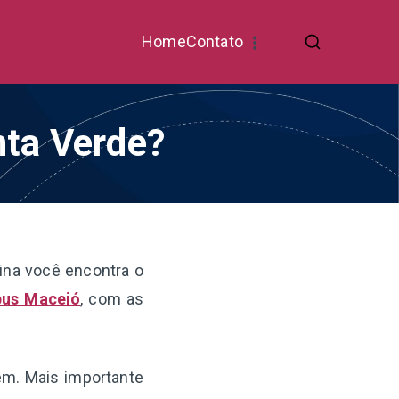
Home
Contato
nta Verde?
ina você encontra o
bus Maceió
, com as
gem. Mais importante