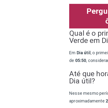
Pergu
Qual é o pr
Verde em Di
Em
Dia útil
, o prime
de
05:50
, consider
Até que hor
Dia útil?
Nesse mesmo perí
aproximadamente