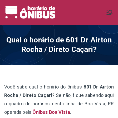
Pular
para
Horário de
Horários de Ônibus de todo o
o
Brasil
conteúdo
Ônibus BR
Qual o horário de 601 Dr Airton
Rocha / Direto Caçari?
Você sabe qual o horário do ônibus
601 Dr Airton
Rocha / Direto Caçari
? Se não, fique sabendo aqui
o quadro de horários desta linha de Boa Vista, RR
operada pela
Ônibus Boa Vista
.