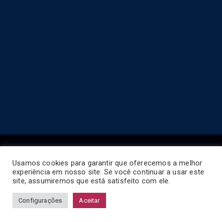
Usamos cookies para garantir que oferecemos a melhor
experiência em nosso site. Se você continuar a usar este
Copyright © 2026
Horário de Ônibus BR
.
site, assumiremos que está satisfeito com ele.
Configurações
Aceitar