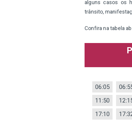
alguns casos os h
trânsito, manifesta
Confira na tabela ab
P
06:05
06:5
11:50
12:1
17:10
17:3