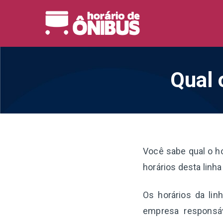
Pular
para
Horário 
Horários de Ônibus de
o
conteúdo
Qual 
Você sabe qual o h
horários desta linh
Os horários da lin
empresa responsáv