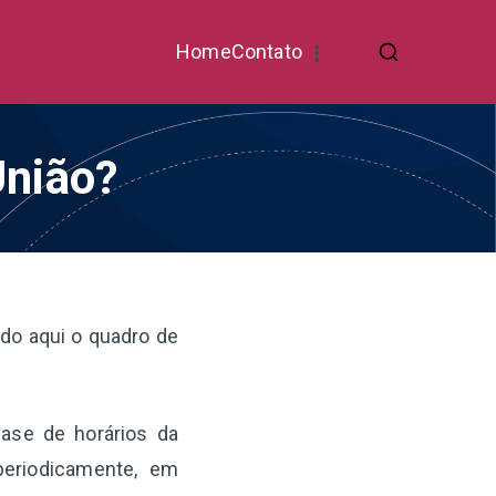
Home
Contato
União?
ndo aqui o quadro de
base de horários da
periodicamente, em