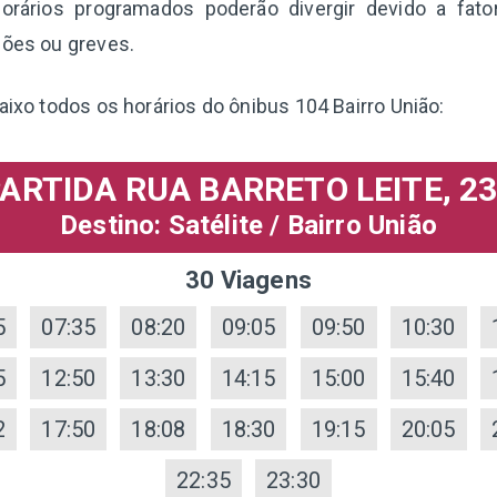
orários programados poderão divergir devido a fat
ções ou greves.
aixo todos os horários do ônibus 104 Bairro União:
ARTIDA RUA BARRETO LEITE, 2
Destino: Satélite / Bairro União
30 Viagens
5
07:35
08:20
09:05
09:50
10:30
5
12:50
13:30
14:15
15:00
15:40
2
17:50
18:08
18:30
19:15
20:05
22:35
23:30