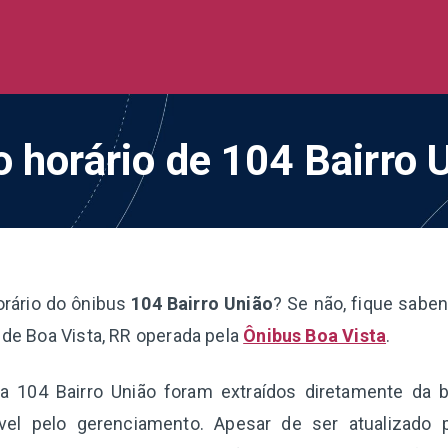
de Ônibus BR
 todo o Brasil
o horário de 104 Bairro 
orário do ônibus
104 Bairro União
? Se não, fique sabe
a de Boa Vista, RR operada pela
Ônibus Boa Vista
.
ha 104 Bairro União foram extraídos diretamente da 
el pelo gerenciamento. Apesar de ser atualizado 