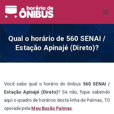
Pular
para
Horário de
Horários de Ônibus de todo o
o
Brasil
conteúdo
Ônibus BR
Qual o horário de 560 SENAI /
Estação Apinajé (Direto)?
Você sabe qual o horário do ônibus
560 SENAI /
Estação Apinajé (Direto)
? Se não, fique sabendo
aqui o quadro de horários desta linha de Palmas, TO
operada pela
Meu Busão Palmas
.