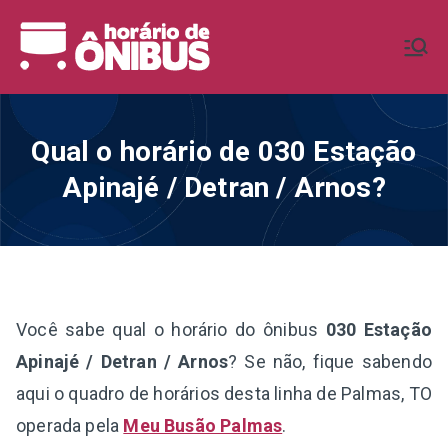
Pular
para
Horário de
Horários de Ônibus de todo o
o
Brasil
conteúdo
Ônibus BR
Qual o horário de 030 Estação
Apinajé / Detran / Arnos?
Você sabe qual o horário do ônibus
030 Estação
Apinajé / Detran / Arnos
? Se não, fique sabendo
aqui o quadro de horários desta linha de Palmas, TO
operada pela
Meu Busão Palmas
.