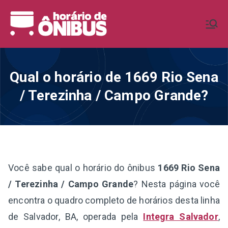
Pular
para
Horário de
Horários de Ônibus de todo o
o
Brasil
conteúdo
Ônibus BR
Qual o horário de 1669 Rio Sena
/ Terezinha / Campo Grande?
Você sabe qual o horário do ônibus
1669 Rio Sena
/ Terezinha / Campo Grande
? Nesta página você
encontra o quadro completo de horários desta linha
de Salvador, BA, operada pela
Integra Salvador
,