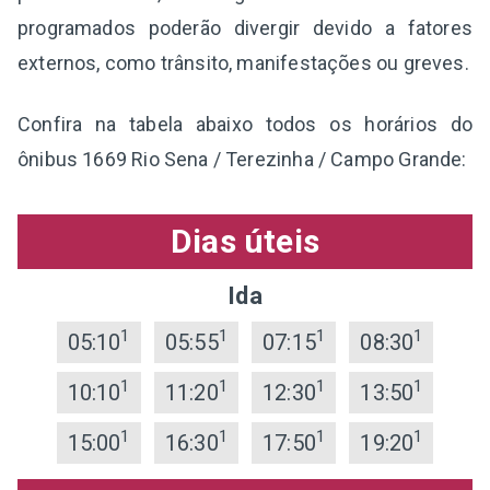
programados poderão divergir devido a fatores
externos, como trânsito, manifestações ou greves.
Confira na tabela abaixo todos os horários do
ônibus 1669 Rio Sena / Terezinha / Campo Grande:
Dias úteis
Ida
1
1
1
1
05:10
05:55
07:15
08:30
1
1
1
1
10:10
11:20
12:30
13:50
1
1
1
1
15:00
16:30
17:50
19:20