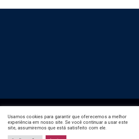
Usamos cookies para garantir que oferecemos a melhor
experiência em nosso site. Se você continuar a usar este
Copyright © 2026
Horário de Ônibus BR
.
site, assumiremos que está satisfeito com ele.