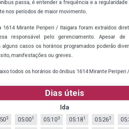
nibus passa, é entender a frequência e a regularidade
nte nos períodos de maior movimento.
a 1614 Mirante Periperi / Itaigara foram extraídos di
esa responsável pelo gerenciamento. Apesar de 
 alguns casos os horários programados poderão diverg
sito, manifestações ou greves.
aixo todos os horários do ônibus 1614 Mirante Periperi / 
Dias úteis
Ida
3
1
3
1
3
:50
05:00
05:10
05:18
05:26
05: