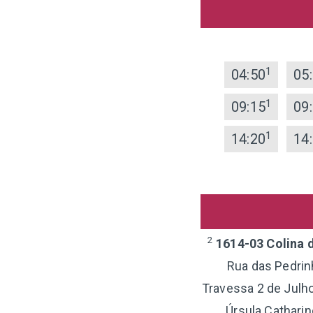
1
04:50
05
1
09:15
09
1
14:20
14
2
1614-03 Colina d
Rua das Pedrinh
Travessa 2 de Julho
Úrsula Catharin