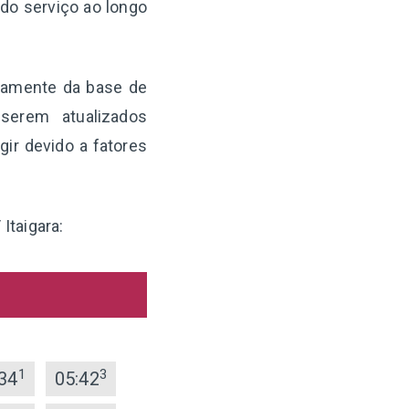
 do serviço ao longo
retamente da base de
serem atualizados
ir devido a fatores
Itaigara:
1
3
34
05:42