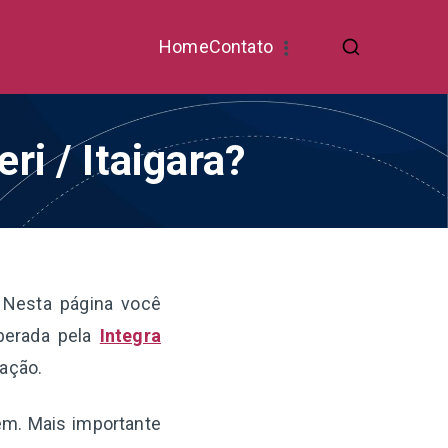
Home
Contato
ri / Itaigara?
 Nesta página você
operada pela
Integra
ração.
gem. Mais importante