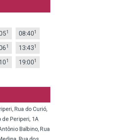
1
1
05
08:40
1
1
06
13:43
1
1
10
19:00
peri, Rua do Curió,
 de Periperi, 1A
Antônio Balbino, Rua
 Medina, Rua dos