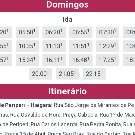
Domingos
Ida
1
1
1
1
1
:20
05:50
06:20
06:55
07:30
08:
1
1
1
1
1
:55
10:35
11:13
11:51
12:29
13:
1
1
1
1
1
:57
15:34
16:11
16:48
17:25
18:
1
1
1
20:00
21:05
22:15
Itinerário
e Periperi – Itaigara:
Rua São Jorge de Mirantes de Peri
as, Rua Osvaldo da Hora, Praça Cabocla, Rua 1º de Maio
 de Periperi, Rua Carlos Lacerda, Rua Pedra Bonita, Rua 
o, Praça 15 de Abril, Praça São Braz, Rua do Sertão, Rua