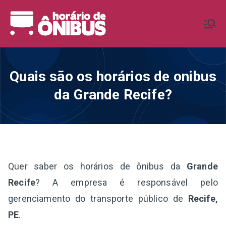
Pular
para
Horário de
Horários de Ônibus de todo o
o
Brasil
conteúdo
Ônibus BR
Quais são os horários de onibus
da Grande Recife?
Quer saber os horários de ônibus da
Grande
Recife
? A empresa é responsável pelo
gerenciamento do transporte público de
Recife,
PE
.