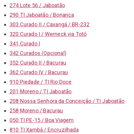
274 Lote 56 / Jaboatão
290 TI Jaboatão / Bonança
303 Curado II / Caxangá / BR-232
320 Curado I / Werneck via Totó
341 Curado I
342 Curados (Opcional)
352 Curado II / Bacurau
362 Curado IV / Bacurau
910 Piedade / TI Rio Doce
201 Moreno / TI Jaboatão
208 Nossa Senhora da Conceição / TI Jaboatão
258 Moreno / Bacurau
050 TI PE-15 / Boa Viagem
810 TI Xambá / Encruzilhada