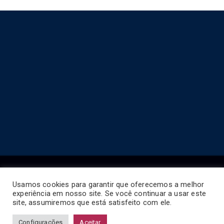
Usamos cookies para garantir que oferecemos a melhor
experiência em nosso site. Se você continuar a usar este
Copyright © 2026
Horário de Ônibus BR
.
site, assumiremos que está satisfeito com ele.
Configurações
Aceitar