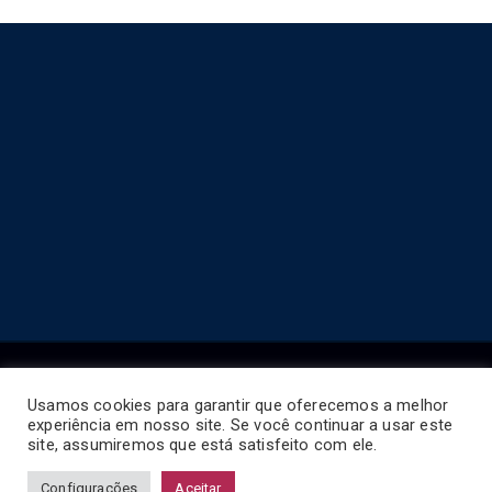
Usamos cookies para garantir que oferecemos a melhor
experiência em nosso site. Se você continuar a usar este
Copyright © 2026
Horário de Ônibus BR
.
site, assumiremos que está satisfeito com ele.
Configurações
Aceitar