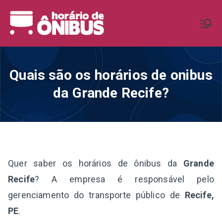
Pular
para
Horário de
Horários de Ônibus de todo o
o
Brasil
conteúdo
Ônibus BR
Quais são os horários de onibus
da Grande Recife?
Quer saber os horários de ônibus da
Grande
Recife
? A empresa é responsável pelo
gerenciamento do transporte público de
Recife,
PE
.