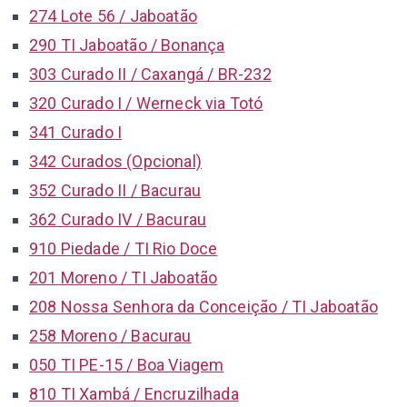
274 Lote 56 / Jaboatão
290 TI Jaboatão / Bonança
303 Curado II / Caxangá / BR-232
320 Curado I / Werneck via Totó
341 Curado I
342 Curados (Opcional)
352 Curado II / Bacurau
362 Curado IV / Bacurau
910 Piedade / TI Rio Doce
201 Moreno / TI Jaboatão
208 Nossa Senhora da Conceição / TI Jaboatão
258 Moreno / Bacurau
050 TI PE-15 / Boa Viagem
810 TI Xambá / Encruzilhada