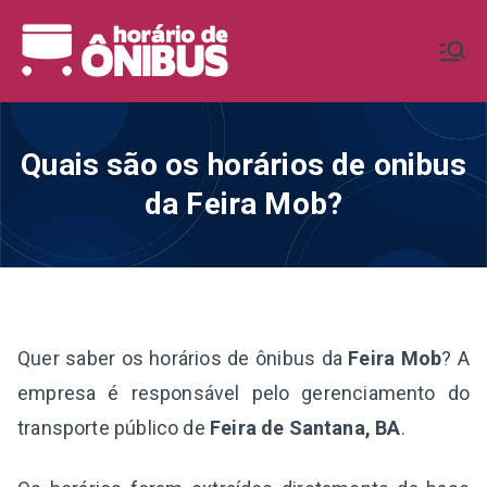
Pular
para
Horário de
Horários de Ônibus de todo o
o
Brasil
conteúdo
Ônibus BR
Quais são os horários de onibus
da Feira Mob?
Quer saber os horários de ônibus da
Feira Mob
? A
empresa é responsável pelo gerenciamento do
transporte público de
Feira de Santana, BA
.