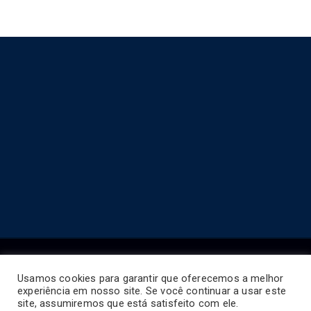
Usamos cookies para garantir que oferecemos a melhor
experiência em nosso site. Se você continuar a usar este
Copyright © 2026
Horário de Ônibus BR
.
site, assumiremos que está satisfeito com ele.