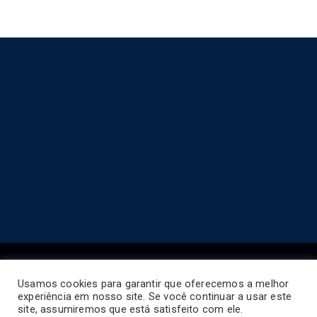
Usamos cookies para garantir que oferecemos a melhor
experiência em nosso site. Se você continuar a usar este
Copyright © 2026
Horário de Ônibus BR
.
site, assumiremos que está satisfeito com ele.