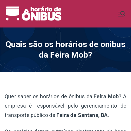
Pular
para
Horário de
Horários de Ônibus de todo o
o
Brasil
conteúdo
Ônibus BR
Quais são os horários de onibus
da Feira Mob?
Quer saber os horários de ônibus da
Feira Mob
? A
empresa é responsável pelo gerenciamento do
transporte público de
Feira de Santana, BA
.