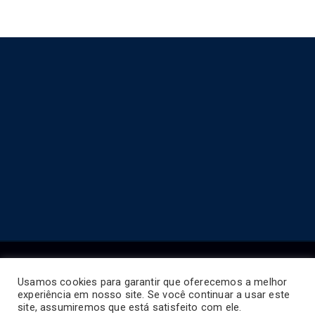
Usamos cookies para garantir que oferecemos a melhor
experiência em nosso site. Se você continuar a usar este
Copyright © 2026
Horário de Ônibus BR
.
site, assumiremos que está satisfeito com ele.