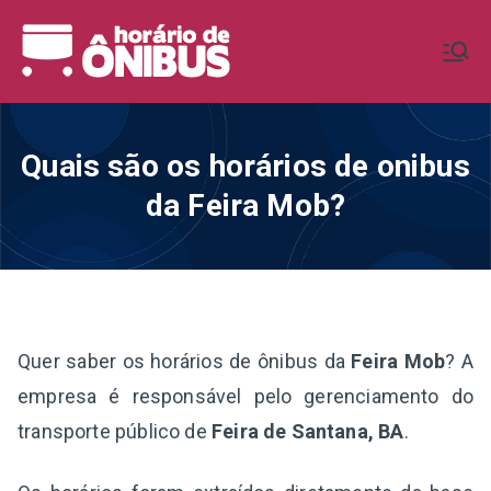
Pular
para
Horário de
Horários de Ônibus de todo o
o
Brasil
conteúdo
Ônibus BR
Quais são os horários de onibus
da Feira Mob?
Quer saber os horários de ônibus da
Feira Mob
? A
empresa é responsável pelo gerenciamento do
transporte público de
Feira de Santana, BA
.