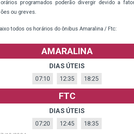
orários programados poderão divergir devido a fat
ções ou greves.
aixo todos os horários do ônibus Amaralina / Ftc:
AMARALINA
DIAS ÚTEIS
07:10
12:35
18:25
FTC
DIAS ÚTEIS
07:20
12:45
18:35