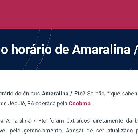
de Ônibus BR
 todo o Brasil
 o horário de Amaralina /
orário do ônibus
Amaralina / Ftc
? Se não, fique saben
a de Jequié, BA operada pela
Coobma
.
ha Amaralina / Ftc foram extraídos diretamente da 
el pelo gerenciamento. Apesar de ser atualizado 