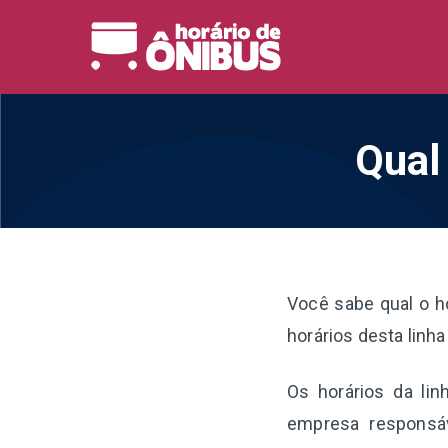
Pular
para
Horário 
Horários de Ônibus de
o
conteúdo
Qual
Você sabe qual o h
horários desta linh
Os horários da lin
empresa responsáv