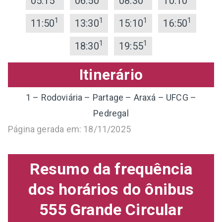
05:15
06:50
08:30
10:10
1
1
1
1
11:50
13:30
15:10
16:50
1
1
18:30
19:55
Itinerário
1 – Rodoviária – Partage – Araxá – UFCG –
Pedregal
Página gerada em: 18/11/2025
Resumo da frequência
dos horários do ônibus
555 Grande Circular