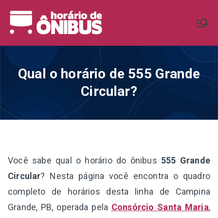
Pular
para
Horário de
Horários de Ônibus de todo o
o
Brasil
conteúdo
Ônibus BR
Qual o horário de 555 Grande
Circular?
Você sabe qual o horário do ônibus
555 Grande
Circular
? Nesta página você encontra o quadro
completo de horários desta linha de Campina
Grande, PB, operada pela
Consórcio Santa Maria
,