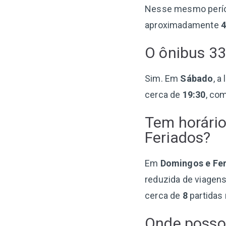
Nesse mesmo perí
aproximadamente
O ônibus 33
Sim. Em
Sábado
, a
cerca de
19:30
, co
Tem horário
Feriados?
Em
Domingos e Fe
reduzida de viagen
cerca de
8
partidas 
Onde posso 