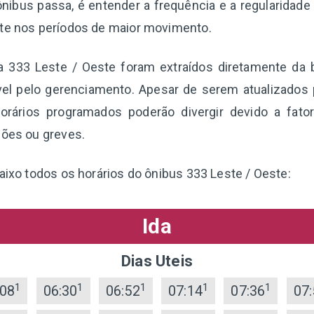
nibus passa, é entender a frequência e a regularidade
nte nos períodos de maior movimento.
ha 333 Leste / Oeste foram extraídos diretamente da 
el pelo gerenciamento. Apesar de serem atualizados 
orários programados poderão divergir devido a fato
ções ou greves.
baixo todos os horários do ônibus 333 Leste / Oeste:
Ida
Dias Uteis
1
1
1
1
1
:08
06:30
06:52
07:14
07:36
07: