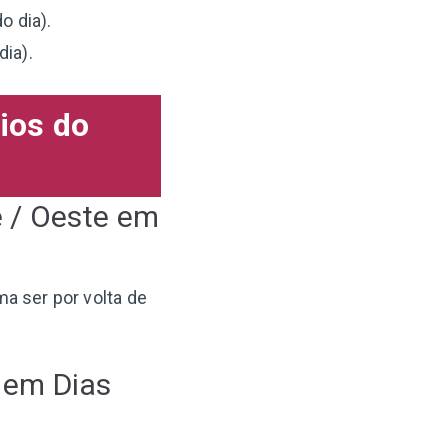
o dia).
dia).
ios do
e / Oeste em
ma ser por volta de
e em Dias