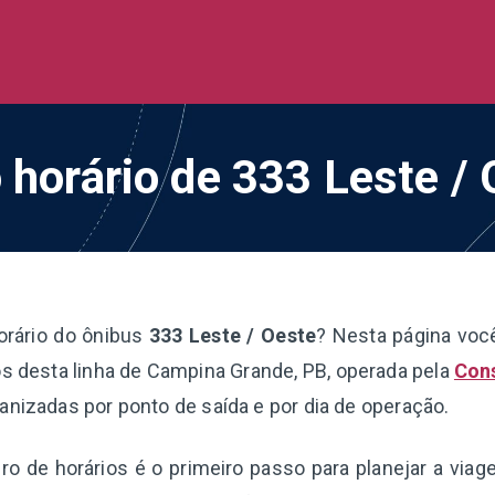
de Ônibus BR
 todo o Brasil
 horário de 333 Leste /
orário do ônibus
333 Leste / Oeste
? Nesta página voc
s desta linha de Campina Grande, PB, operada pela
Con
anizadas por ponto de saída e por dia de operação.
o de horários é o primeiro passo para planejar a via