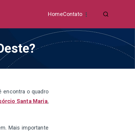
Home
Contato
 Oeste?
ê encontra o quadro
sórcio Santa Maria
,
gem. Mais importante