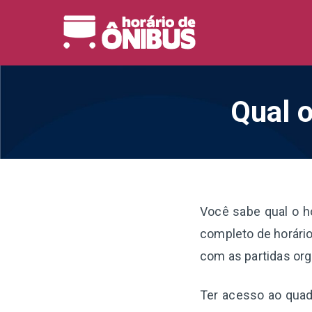
Pular
para
Horário 
Horários de Ônibus de
o
conteúdo
Qual o
Você sabe qual o h
completo de horário
com as partidas org
Ter acesso ao quadr