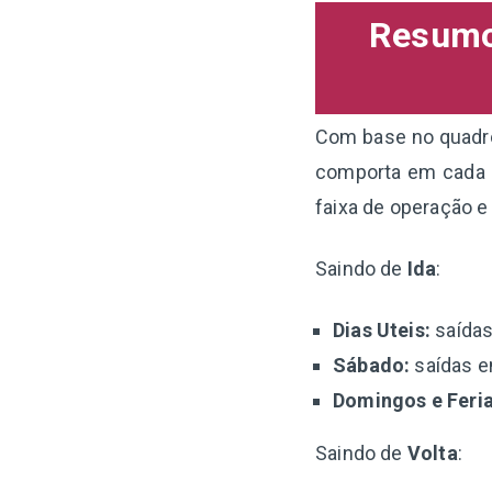
Resumo 
Com base no quadro 
comporta em cada p
faixa de operação e
Saindo de
Ida
:
Dias Uteis:
saídas
Sábado:
saídas en
Domingos e Feri
Saindo de
Volta
: