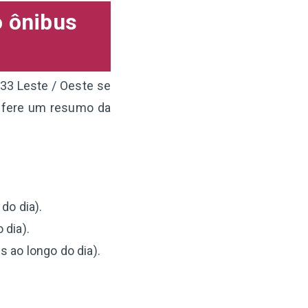
o ônibus
333 Leste / Oeste se
onfere um resumo da
do dia).
 dia).
 ao longo do dia).