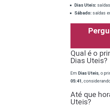
Dias Uteis:
saídas
Sábado:
saídas en
Pergu
Qual é o pr
Dias Uteis?
Em
Dias Uteis
, o p
05:41
, considerand
Até que hor
Uteis?