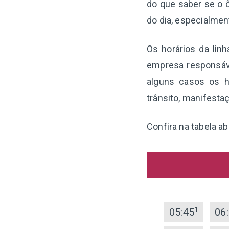
do que saber se o ô
do dia, especialme
Os horários da lin
empresa responsáv
alguns casos os h
trânsito, manifesta
Confira na tabela a
1
05:45
06