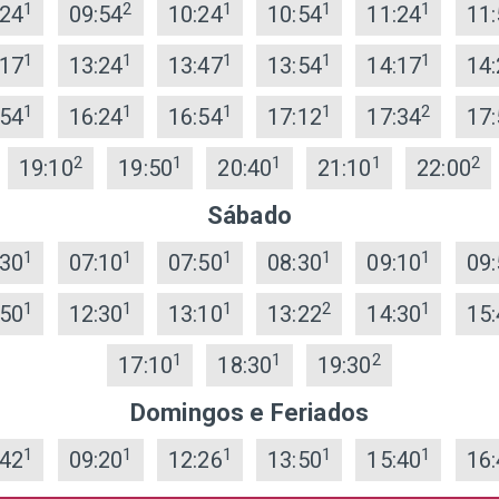
1
2
1
1
1
:24
09:54
10:24
10:54
11:24
11:
1
1
1
1
1
:17
13:24
13:47
13:54
14:17
14:
1
1
1
1
2
:54
16:24
16:54
17:12
17:34
17:
2
1
1
1
2
19:10
19:50
20:40
21:10
22:00
Sábado
1
1
1
1
1
:30
07:10
07:50
08:30
09:10
09:
1
1
1
2
1
:50
12:30
13:10
13:22
14:30
15:
1
1
2
17:10
18:30
19:30
Domingos e Feriados
1
1
1
1
1
:42
09:20
12:26
13:50
15:40
16: