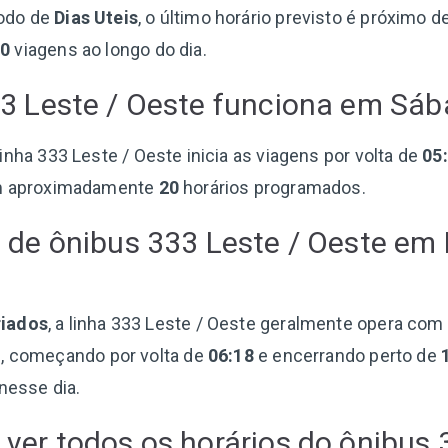
odo de
Dias Uteis
, o último horário previsto é próximo d
40
viagens ao longo do dia.
3 Leste / Oeste funciona em Sá
 linha 333 Leste / Oeste inicia as viagens por volta de
05
m aproximadamente
20
horários programados.
 de ônibus 333 Leste / Oeste em
riados
, a linha 333 Leste / Oeste geralmente opera com
s, começando por volta de
06:18
e encerrando perto de
nesse dia.
ver todos os horários do ônibus 