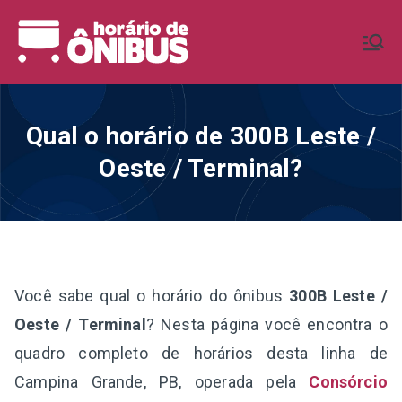
Pular
para
Horário de
Horários de Ônibus de todo o
o
Brasil
conteúdo
Ônibus BR
Qual o horário de 300B Leste /
Oeste / Terminal?
Você sabe qual o horário do ônibus
300B Leste /
Oeste / Terminal
? Nesta página você encontra o
quadro completo de horários desta linha de
Campina Grande, PB, operada pela
Consórcio