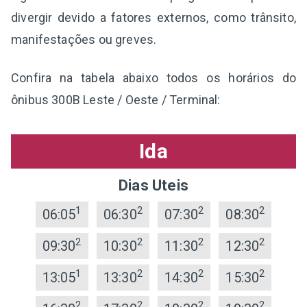
divergir devido a fatores externos, como trânsito,
manifestações ou greves.
Confira na tabela abaixo todos os horários do
ônibus 300B Leste / Oeste / Terminal:
Ida
Dias Uteis
1
2
2
2
06:05
06:30
07:30
08:30
2
2
2
2
09:30
10:30
11:30
12:30
1
2
2
2
13:05
13:30
14:30
15:30
2
2
2
2