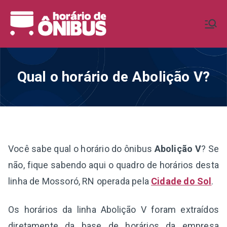
Pular
para
Horário de
Horários de Ônibus de todo o
o
Brasil
conteúdo
Ônibus BR
Qual o horário de Abolição V?
Você sabe qual o horário do ônibus
Abolição V
? Se
não, fique sabendo aqui o quadro de horários desta
linha de Mossoró, RN operada pela
Cidade do Sol
.
Os horários da linha Abolição V foram extraídos
diretamente da base de horários da empresa