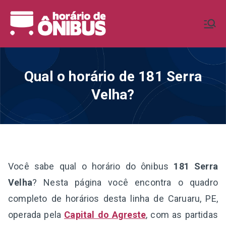
Pular
para
Horário de
Horários de Ônibus de todo o
o
Brasil
conteúdo
Ônibus BR
Qual o horário de 181 Serra
Velha?
Você sabe qual o horário do ônibus
181 Serra
Velha
? Nesta página você encontra o quadro
completo de horários desta linha de Caruaru, PE,
operada pela
Capital do Agreste
, com as partidas