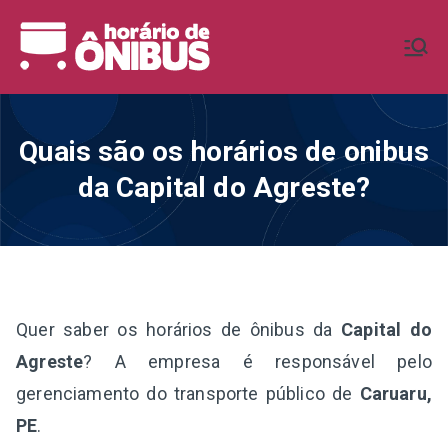
Pular
para
Horário de
Horários de Ônibus de todo o
o
Brasil
conteúdo
Ônibus BR
Quais são os horários de onibus
da Capital do Agreste?
Quer saber os horários de ônibus da
Capital do
Agreste
? A empresa é responsável pelo
gerenciamento do transporte público de
Caruaru,
PE
.