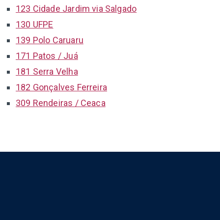
123 Cidade Jardim via Salgado
130 UFPE
139 Polo Caruaru
171 Patos / Juá
181 Serra Velha
182 Gonçalves Ferreira
309 Rendeiras / Ceaca