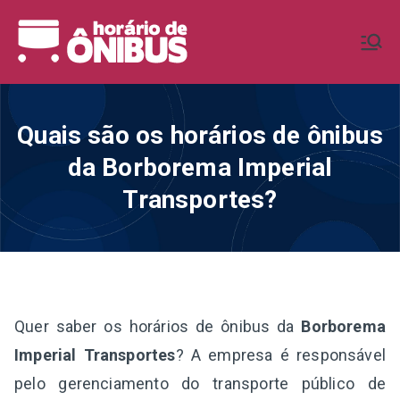
Pular
para
Horário de
Horários de Ônibus de todo o
o
Brasil
conteúdo
Ônibus BR
Quais são os horários de ônibus
da Borborema Imperial
Transportes?
Quer saber os horários de ônibus da
Borborema
Imperial Transportes
? A empresa é responsável
pelo gerenciamento do transporte público de