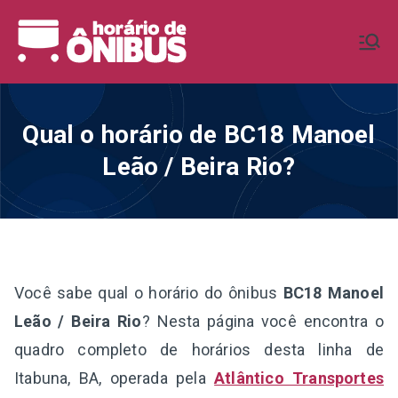
Pular
para
Horário de
Horários de Ônibus de todo o
o
Brasil
conteúdo
Ônibus BR
Qual o horário de BC18 Manoel
Leão / Beira Rio?
Você sabe qual o horário do ônibus
BC18 Manoel
Leão / Beira Rio
? Nesta página você encontra o
quadro completo de horários desta linha de
Itabuna, BA, operada pela
Atlântico Transportes