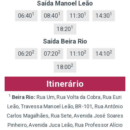
Saída Manoel Leão
1
1
1
1
06:40
08:40
11:30
14:30
1
18:20
Saída Beira Rio
2
2
2
2
06:20
07:20
11:10
14:10
2
18:00
Itinerário
1
Beira Rio:
Rua Um, Rua Volta da Cobra, Rua Euri
Leão, Travessa Manoel Leão, BR-101, Rua Antônio
Carlos Magalhães, Rua Sete, Avenida José Soares
Pinheiro, Avenida Juca Leão, Rua Professor Alício