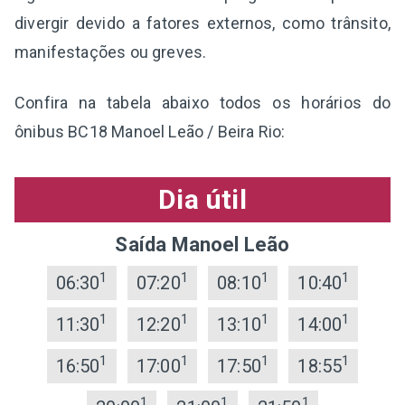
divergir devido a fatores externos, como trânsito,
manifestações ou greves.
Confira na tabela abaixo todos os horários do
ônibus BC18 Manoel Leão / Beira Rio:
Dia útil
Saída Manoel Leão
1
1
1
1
06:30
07:20
08:10
10:40
1
1
1
1
11:30
12:20
13:10
14:00
1
1
1
1
16:50
17:00
17:50
18:55
1
1
1