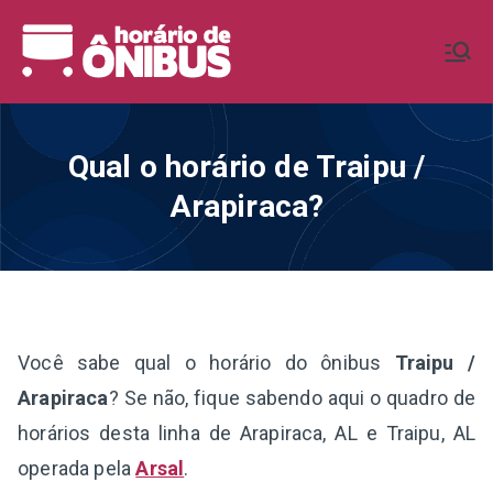
Pular
para
Horário de
Horários de Ônibus de todo o
o
Brasil
conteúdo
Ônibus BR
Qual o horário de Traipu /
Arapiraca?
Você sabe qual o horário do ônibus
Traipu /
Arapiraca
? Se não, fique sabendo aqui o quadro de
horários desta linha de Arapiraca, AL e Traipu, AL
operada pela
Arsal
.