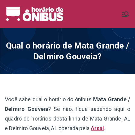
Pular
para
Horário de
Horários de Ônibus de todo o
o
Brasil
conteúdo
Ônibus BR
Qual o horário de Mata Grande /
Delmiro Gouveia?
Você sabe qual o horário do ônibus
Mata Grande /
Delmiro Gouveia
? Se não, fique sabendo aqui o
quadro de horários desta linha de Mata Grande, AL
e Delmiro Gouveia, AL operada pela
Arsal
.