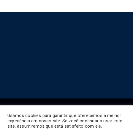
Usamos cookies para garantir que oferecemos a melhor
experiência em nosso site. Se você continuar a usar este
Copyright © 2026
Horário de Ônibus BR
.
site, assumiremos que está satisfeito com ele.