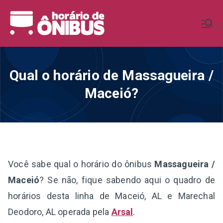
Pular
para
Horário de
Horários de Ônibus de todo o
o
Brasil
conteúdo
Ônibus BR
Qual o horário de Massagueira /
Maceió?
Você sabe qual o horário do ônibus
Massagueira /
Maceió
? Se não, fique sabendo aqui o quadro de
horários desta linha de Maceió, AL e Marechal
Deodoro, AL operada pela
Arsal
.