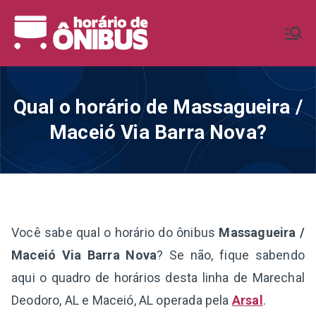
Pular
para
Horário de
Horários de Ônibus de todo o
o
Brasil
conteúdo
Ônibus BR
Qual o horário de Massagueira /
Maceió Via Barra Nova?
Você sabe qual o horário do ônibus
Massagueira /
Maceió Via Barra Nova
? Se não, fique sabendo
aqui o quadro de horários desta linha de Marechal
Deodoro, AL e Maceió, AL operada pela
Arsal
.