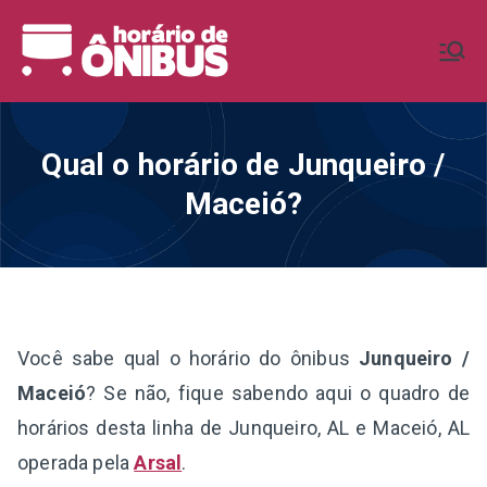
Pular
para
Horário de
Horários de Ônibus de todo o
o
Brasil
conteúdo
Ônibus BR
Qual o horário de Junqueiro /
Maceió?
Você sabe qual o horário do ônibus
Junqueiro /
Maceió
? Se não, fique sabendo aqui o quadro de
horários desta linha de Junqueiro, AL e Maceió, AL
operada pela
Arsal
.